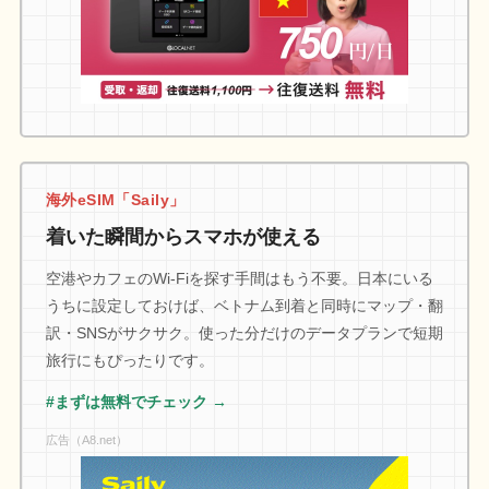
海外eSIM「Saily」
着いた瞬間からスマホが使える
空港やカフェのWi-Fiを探す手間はもう不要。日本にいる
うちに設定しておけば、ベトナム到着と同時にマップ・翻
訳・SNSがサクサク。使った分だけのデータプランで短期
旅行にもぴったりです。
#まずは無料でチェック →
広告（A8.net）