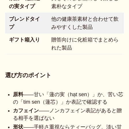
の実タイプ
素朴なタイプ
ブレンドタイ
他の健康茶素材と合わせて飲
プ
みやすくした製品
ギフト箱入り
贈答向けに化粧箱でまとめら
れた製品
選び方のポイント
原料
——甘い「蓮の実（hạt sen）」か、苦い芯
の「tim sen（蓮芯）」か表記で確認する
カフェイン
——ノンカフェイン表記があると贈
る相手を選ばない
形状
——手軽さ重視ならティーバッグ、淡い甘