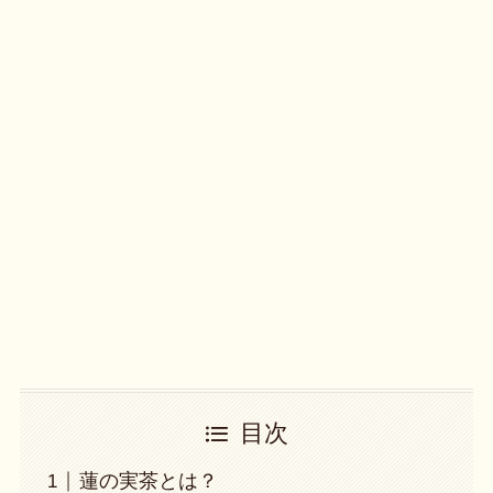
目次
蓮の実茶とは？