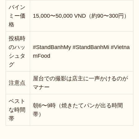
バイン
ミー価
15,000〜50,000 VND（約90〜300円）
格
投稿時
のハッ
#StandBanhMy #StandBanhMi #Vietna
シュタ
mFood
グ
屋台での撮影は店主に一声かけるのが
注意点
マナー
ベスト
朝6〜9時（焼きたてパンが出る時間
な時間
帯）
帯