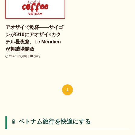
アオザイで乾杯――サイゴ
ンが5/10にアオザイ×カク
テル昼夜祭、Le Méridien
が舞踏場開放
2026年5月9日
旅行
1
📱 ベトナム旅行を快適にする