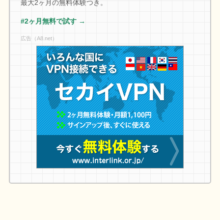
最大2ヶ月の無料体験つき。
#2ヶ月無料で試す →
広告（A8.net）