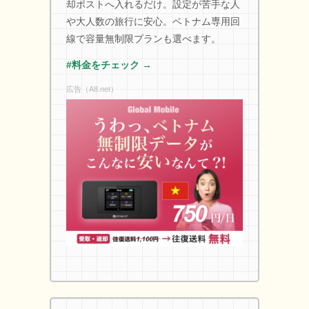
却ポストへ入れるだけ。設定が苦手な人
や大人数の旅行に安心。ベトナム専用回
線で容量無制限プランも選べます。
#料金をチェック →
広告（A8.net）