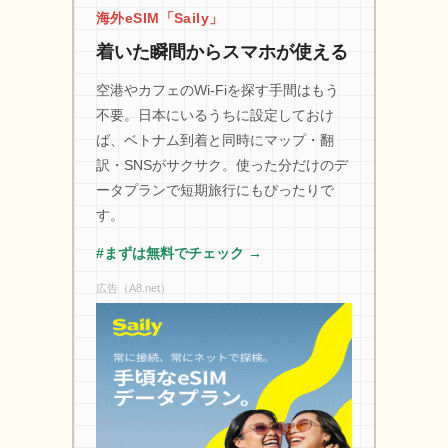
海外eSIM「Saily」
着いた瞬間からスマホが使える
空港やカフェのWi-Fiを探す手間はもう
不要。日本にいるうちに設定しておけ
ば、ベトナム到着と同時にマップ・翻
訳・SNSがサクサク。使った分だけのデ
ータプランで短期旅行にもぴったりで
す。
#まずは無料でチェック →
広告（A8.net）