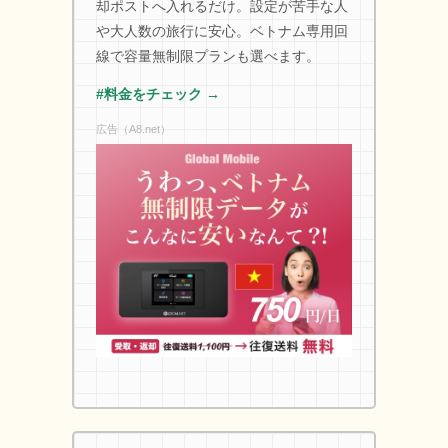
却ポストへ入れるだけ。設定が苦手な人
や大人数の旅行に安心。ベトナム専用回
線で容量無制限プランも選べます。
#料金をチェック →
広告（A8.net）