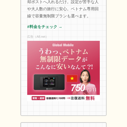
却ポストへ入れるだけ。設定が苦手な人
や大人数の旅行に安心。ベトナム専用回
線で容量無制限プランも選べます。
#料金をチェック →
広告（A8.net）