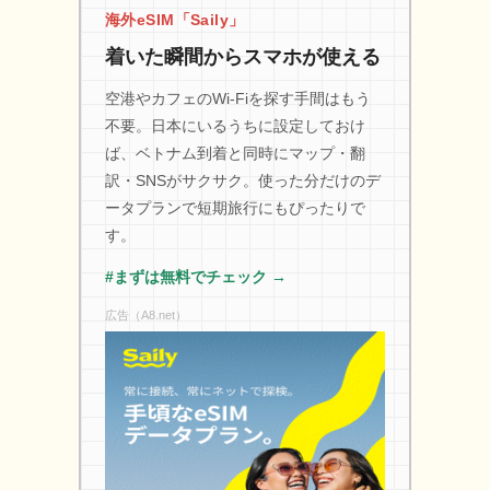
海外eSIM「Saily」
着いた瞬間からスマホが使える
空港やカフェのWi-Fiを探す手間はもう
不要。日本にいるうちに設定しておけ
ば、ベトナム到着と同時にマップ・翻
訳・SNSがサクサク。使った分だけのデ
ータプランで短期旅行にもぴったりで
す。
#まずは無料でチェック →
広告（A8.net）