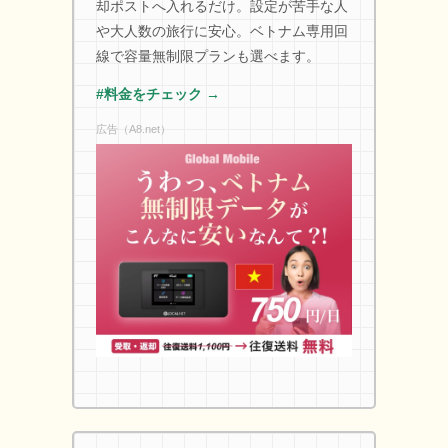
却ポストへ入れるだけ。設定が苦手な人
や大人数の旅行に安心。ベトナム専用回
線で容量無制限プランも選べます。
#料金をチェック →
広告（A8.net）