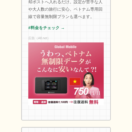
却ポストへ入れるだけ。設定が苦手な人
や大人数の旅行に安心。ベトナム専用回
線で容量無制限プランも選べます。
#料金をチェック →
広告（A8.net）