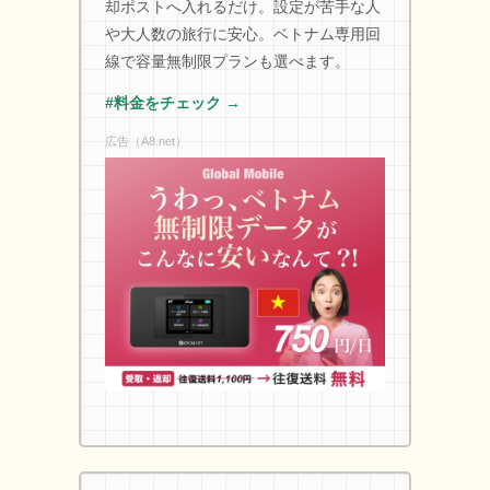
却ポストへ入れるだけ。設定が苦手な人
や大人数の旅行に安心。ベトナム専用回
線で容量無制限プランも選べます。
#料金をチェック →
広告（A8.net）