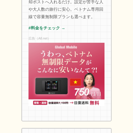
却ポストへ入れるだけ。設定が苦手な人
や大人数の旅行に安心。ベトナム専用回
線で容量無制限プランも選べます。
#料金をチェック →
広告（A8.net）