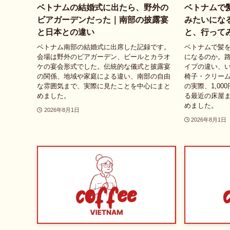
ベトナムの結婚式に出たら、野外の
ベトナムで
ビアガーデンだった｜南部の披露宴
みたいにな
と日本との違い
と、行って
ベトナム南部の結婚式に出席した記録です。
ベトナムで髪
会場は野外のビアガーデン、ビールとカラオ
になるのか。路
ケの宴会形式でした。伝統的な儀式と披露宴
イプの違い、
の関係、地域や家庭による違い、南部の自由
椅子・クリー
な雰囲気まで、実際に見たことを中心にまと
の実際、1,0
めました。
る最近の床屋
めました。
2026年8月1日
2026年8月1日