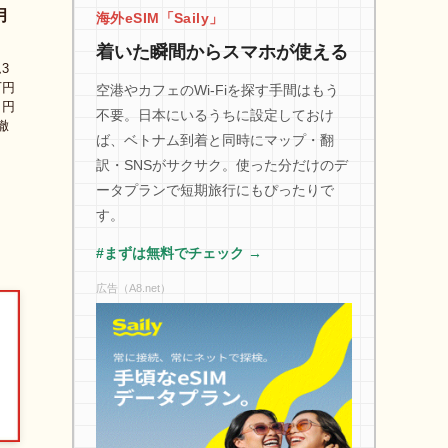
月
海外eSIM「Saily」
着いた瞬間からスマホが使える
ム3
万円
空港やカフェのWi-Fiを探す手間はもう
、円
不要。日本にいるうちに設定しておけ
徹
ば、ベトナム到着と同時にマップ・翻
訳・SNSがサクサク。使った分だけのデ
ータプランで短期旅行にもぴったりで
す。
#まずは無料でチェック →
広告（A8.net）