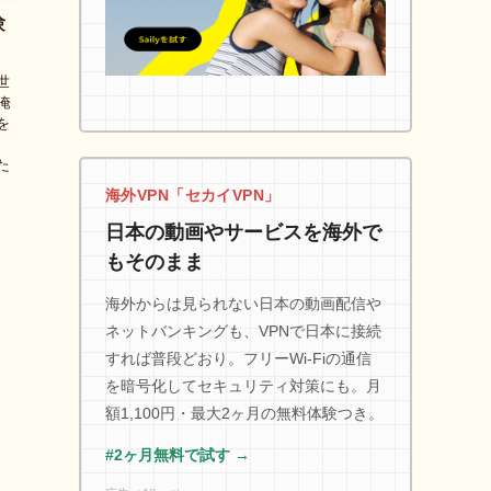
験
世
淹
を
、
た
海外VPN「セカイVPN」
日本の動画やサービスを海外で
もそのまま
海外からは見られない日本の動画配信や
ネットバンキングも、VPNで日本に接続
すれば普段どおり。フリーWi-Fiの通信
を暗号化してセキュリティ対策にも。月
額1,100円・最大2ヶ月の無料体験つき。
#2ヶ月無料で試す →