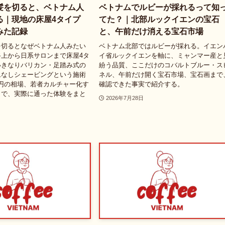
髪を切ると、ベトナム人
ベトナムでルビーが採れるって知
る｜現地の床屋4タイプ
てた？｜北部ルックイエンの宝石
みた記録
と、午前だけ消える宝石市場
を切るとなぜベトナム人みたい
ベトナム北部ではルビーが採れる。イエン
上から日系サロンまで床屋4タ
イ省ルックイエンを軸に、ミャンマー産と
いきなりバリカン・足踏み式の
紛う品質、ここだけのコバルトブルー・ス
ムなしシェービングという施術
ネル、午前だけ開く宝石市場、宝石画まで
00円の相場、若者カルチャー化す
確認できた事実で紹介する。
まで、実際に通った体験をまと
2026年7月28日