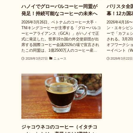
ハノイでグローバルコーヒー同盟が
バリスタ全
発足！持続可能なコーヒーの未来へ
幕！12カ国
2026年3月26日、ベトナムのコーヒー大手・
2026年4月1
TNIキングコーヒーが主導する「グローバルコ
ン・エキシビ
ーヒーアライアンス（GCA）」がハノイで正
ーで「カフェシ
式に発足した。世界19カ国の外交使節団が出
される。3月2
席する国際コーヒー会議2026の場で宣言され
オフワークシ
たこの同盟は、1億2500万人のコーヒー産...
ーイベント（W
2026年3月27日
ニュース
2026年3月22日
ジャコウネコのコーヒー（イタチコ