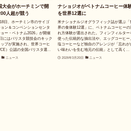
国大会がホーチミンで開
ナショジオがベトナムコーヒー体
200人超が競う
を世界12選に
6〜18日、ホーチミン市のサイゴ
米ナショナルジオグラフィック誌が選ぶ「
ション＆コンベンションセンタ
界の食体験12選」に、ベトナムコーヒーの
ョー・ベトナム2026」が開催
れ方体験が選出された。フィンフィルター
0日にはバリスタ競技会のキック
使った伝統的な抽出法や、エッグコーヒー
ョップが実施され、世界コーヒ
塩コーヒーなど独自のアレンジが「忘れが
CE）公認の全国バリスタ選...
い味わいを生む地元の伝統」として高く...
ニュース
2026年3月20日
ニュース