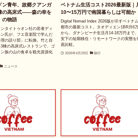
ドン青年、故郷クアンガ
ベトナム生活コスト2026最新版｜
棟の高床式――森の幸を
10〜15万円で南国暮らしは可能か
』の物語
Digital Nomad Index 2026版が示すベトナ
都市の最新コスト。タオディエン1BR月6
ソンタイトゥオン社の若者ディ
から、ダナンビーチ生活月14-18万円まで
エン氏が、フエ音楽院で学んだ
安下の短期移住・リモートワークの実態を
料理の語り部」に転換。竹と自
底比較。
3棟の高床式レストランで、ゴ
ドン族の山の食卓を観光資源化
2026年4月29日
旅行
ニュース