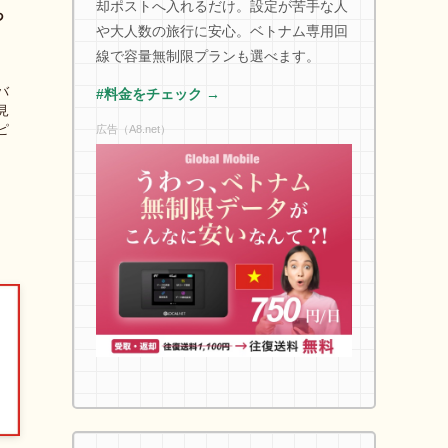
却ポストへ入れるだけ。設定が苦手な人
っ
や大人数の旅行に安心。ベトナム専用回
線で容量無制限プランも選べます。
バ
#料金をチェック →
見
ピ
広告（A8.net）
、