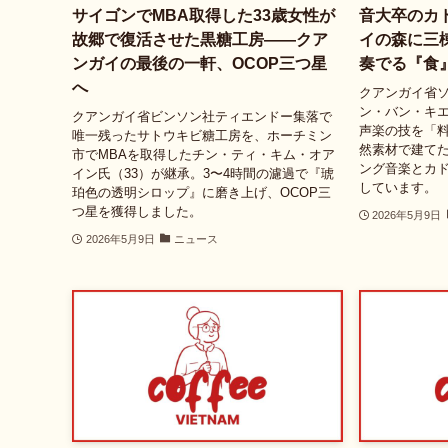
サイゴンでMBA取得した33歳女性が
音大卒のカ
故郷で復活させた黒糖工房――クア
イの森に三
ンガイの最後の一軒、OCOP三つ星
奏でる『食
へ
クアンガイ省
ン・バン・キ
クアンガイ省ビンソン社ティエンドー集落で
声楽の技を「
唯一残ったサトウキビ糖工房を、ホーチミン
然素材で建てた
市でMBAを取得したチン・ティ・キム・オア
ング音楽とカ
イン氏（33）が継承。3〜4時間の濾過で『琥
しています。
珀色の透明シロップ』に磨き上げ、OCOP三
つ星を獲得しました。
2026年5月9日
2026年5月9日
ニュース